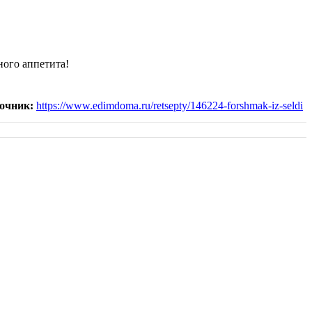
ного аппетита!
очник:
https://www.edimdoma.ru/retsepty/146224-forshmak-iz-seldi