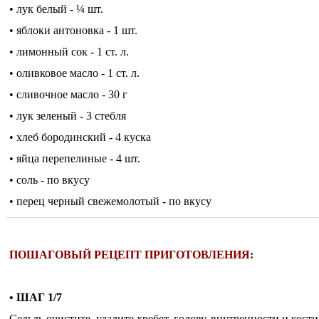
• лук белый - ¼ шт.
• яблоки антоновка - 1 шт.
• лимонный сок - 1 ст. л.
• оливковое масло - 1 ст. л.
• сливочное масло - 30 г
• лук зеленый - 3 стебля
• хлеб бородинский - 4 куска
• яйца перепелиные - 4 шт.
• соль - по вкусу
• перец черный свежемолотый - по вкусу
ПОШАГОВЫЙ РЕЦЕПТ ПРИГОТОВЛЕНИЯ:
• ШАГ 1/7
Сельдь очистите, удалите хребет, голову, внутренности и кост