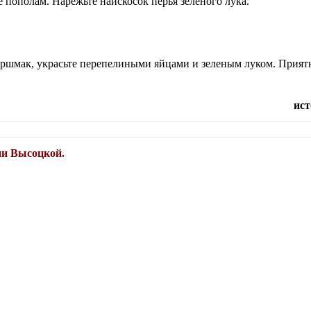
 пополам. Нарежьте наискосок перья зеленого лука.
оршмак, украсьте перепелиными яйцами и зеленым луком. Прият
ист
ии Высоцкой.