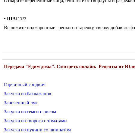
Отварите перепелиные яйца, очистите от скорлупы и разрежьте
• ШАГ 7/7
Выложите поджаренные гренки на тарелку, сверху добавьте ф
Передача "Едим дома". Смотреть онлайн. Рецепты от Юл
Горчичный сэндвич
Закуска из баклажанов
Запеченный лук
Закуска из семги с рисом
Закуска из творога с томатами
Закуска из цукини со шпинатом