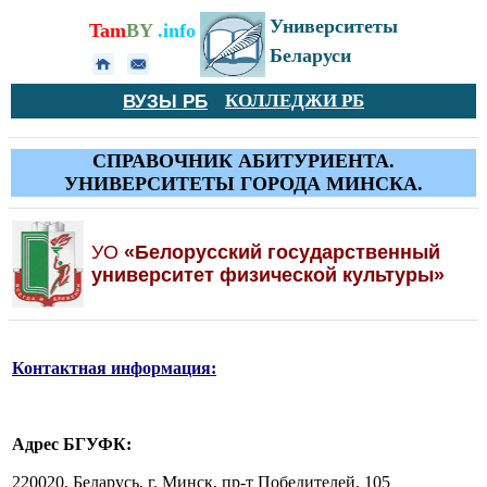
Университеты
Tam
BY
.info
Беларуси
ВУЗЫ РБ
КОЛЛЕДЖИ РБ
СПРАВОЧНИК АБИТУРИЕНТА.
УНИВЕРСИТЕТЫ ГОРОДА МИНСКА.
У
О
«Белорусский государственный
университет физической культуры»
Контактная информация:
Адрес
БГУФК
:
220020, Беларусь, г. Минск, пр-т Победителей, 105