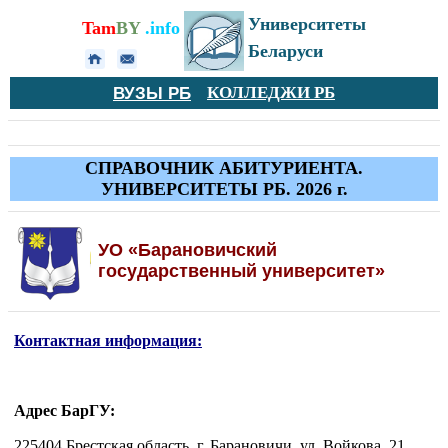
Университеты
Tam
BY
.info
Беларуси
ВУЗЫ РБ
КОЛЛЕДЖИ РБ
СПРАВОЧНИК АБИТУРИЕНТА.
УНИВЕРСИТЕТЫ РБ. 2026 г.
УО «Барановичский
государственный университет»
Контактная информация:
Адрес БарГУ:
225404 Брестская область, г. Барановичи, ул. Войкова, 21